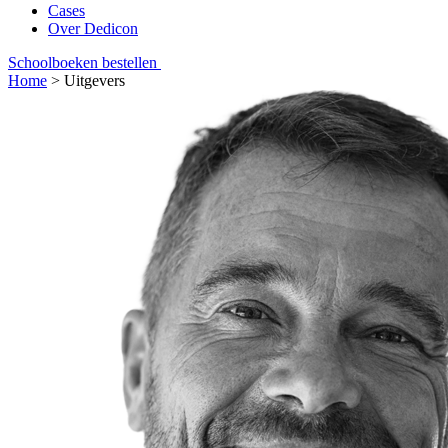
Cases
Over Dedicon
Schoolboeken bestellen
Home
>
Uitgevers