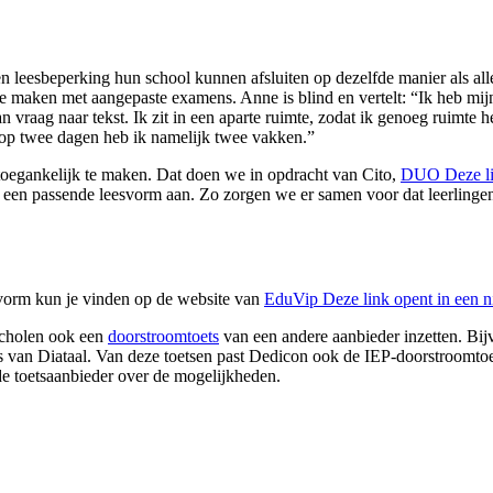
 leesbeperking hun school kunnen afsluiten op dezelfde manier als all
e maken met aangepaste examens. Anne is blind en vertelt: “Ik heb mijn 
n vraag naar tekst. Ik zit in een aparte ruimte, zodat ik genoeg ruimte
g, op twee dagen heb ik namelijk twee vakken.”
 toegankelijk te maken. Dat doen we in opdracht van Cito,
DUO
Deze l
een passende leesvorm aan. Zo zorgen we er samen voor dat leerlingen
 vorm kun je vinden op de website van
EduVip
Deze link opent in een 
scholen ook een
doorstroomtoets
van een andere aanbieder inzetten. B
an Diataal. Van deze toetsen past Dedicon ook de IEP-doorstroomtoets 
de toetsaanbieder over de mogelijkheden.