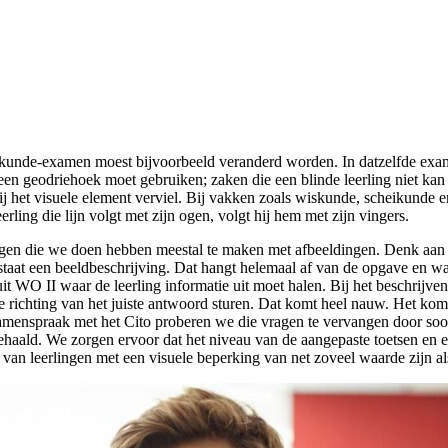
skunde-examen moest bijvoorbeeld veranderd worden. In datzelfde exa
en geodriehoek moet gebruiken; zaken die een blinde leerling niet ka
ij het visuele element verviel. Bij vakken zoals wiskunde, scheikund
ling die lijn volgt met zijn ogen, volgt hij hem met zijn vingers.
gen die we doen hebben meestal te maken met afbeeldingen. Denk aan e
taat een beeldbeschrijving. Dat hangt helemaal af van de opgave en wat
uit WO II waar de leerling informatie uit moet halen. Bij het beschri
 de richting van het juiste antwoord sturen. Dat komt heel nauw. Het kom
nspraak met het Cito proberen we die vragen te vervangen door soortg
 gehaald. We zorgen ervoor dat het niveau van de aangepaste toetsen en 
van leerlingen met een visuele beperking van net zoveel waarde zijn al