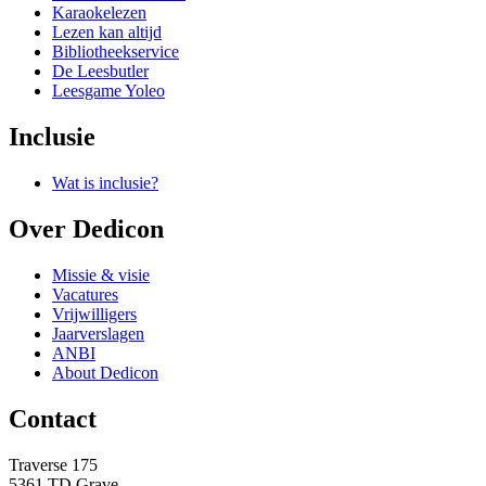
Karaokelezen
Lezen kan altijd
Bibliotheekservice
De Leesbutler
Leesgame Yoleo
Inclusie
Wat is inclusie?
Over Dedicon
Missie & visie
Vacatures
Vrijwilligers
Jaarverslagen
ANBI
About Dedicon
Contact
Traverse 175
5361 TD Grave