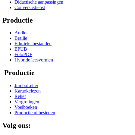
Didactische aanpassingen
Conversiedienst
Productie
Audio
Braille
Edu-tekstbestanden
EPUB
FotoPDF
Hybride leesvormen
Productie
JumboLetter
Karaokelezen
Reliëf
Vergrotingen
Voelboeken
Productie uitbesteden
Volg ons: