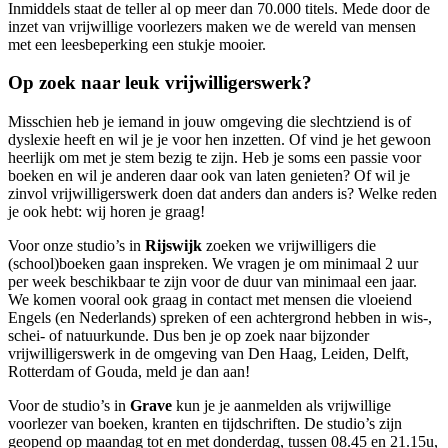
Inmiddels staat de teller al op meer dan 70.000 titels. Mede door de
inzet van vrijwillige voorlezers maken we de wereld van mensen
met een leesbeperking een stukje mooier.
Op zoek naar leuk vrijwilligerswerk?
Misschien heb je iemand in jouw omgeving die slechtziend is of
dyslexie heeft en wil je je voor hen inzetten. Of vind je het gewoon
heerlijk om met je stem bezig te zijn. Heb je soms een passie voor
boeken en wil je anderen daar ook van laten genieten? Of wil je
zinvol vrijwilligerswerk doen dat anders dan anders is? Welke reden
je ook hebt: wij horen je graag!
Voor onze studio’s in
Rijswijk
zoeken we vrijwilligers die
(school)boeken gaan inspreken. We vragen je om minimaal 2 uur
per week beschikbaar te zijn voor de duur van minimaal een jaar.
We komen vooral ook graag in contact met mensen die vloeiend
Engels (en Nederlands) spreken of een achtergrond hebben in wis-,
schei- of natuurkunde. Dus ben je op zoek naar bijzonder
vrijwilligerswerk in de omgeving van Den Haag, Leiden, Delft,
Rotterdam of Gouda, meld je dan aan!
Voor de studio’s in
Grave
kun je je aanmelden als vrijwillige
voorlezer van boeken, kranten en tijdschriften. De studio’s zijn
geopend op maandag tot en met donderdag, tussen 08.45 en 21.15u,