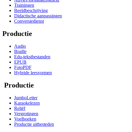
Trainingen
Beeldbeschrijving
Didactische aanpassingen
Conversiedienst
Productie
Audio
Braille
Edu-tekstbestanden
EPUB
FotoPDF
Hybride leesvormen
Productie
JumboLetter
Karaokelezen
Reliëf
Vergrotingen
Voelboeken
Productie uitbesteden