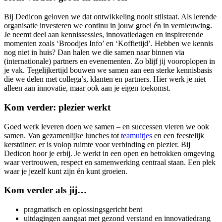
Bij Dedicon geloven we dat ontwikkeling nooit stilstaat. Als lerende
organisatie investeren we continu in jouw groei én in vernieuwing.
Je neemt deel aan kennissessies, innovatiedagen en inspirerende
momenten zoals ‘Broodjes Info’ en ‘Koffietijd’. Hebben we kennis
nog niet in huis? Dan halen we die samen naar binnen via
(internationale) partners en evenementen. Zo blijf jij vooroplopen in
je vak. Tegelijkertijd bouwen we samen aan een sterke kennisbasis
die we delen met collega’s, klanten en partners. Hier werk je niet
alleen aan innovatie, maar ook aan je eigen toekomst.
Kom verder: plezier werkt
Goed werk leveren doen we samen – en successen vieren we ook
samen. Van gezamenlijke lunches tot
teamuitjes
en een feestelijk
kerstdiner: er is volop ruimte voor verbinding en plezier. Bij
Dedicon hoor je erbij. Je werkt in een open en betrokken omgeving
waar vertrouwen, respect en samenwerking centraal staan. Een plek
waar je jezelf kunt zijn én kunt groeien.
Kom verder als jij…
pragmatisch en oplossingsgericht bent
uitdagingen aangaat met gezond verstand en innovatiedrang