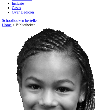
Inclusie
Cases
Over Dedicon
Schoolboeken bestellen
Home
>
Bibliotheken