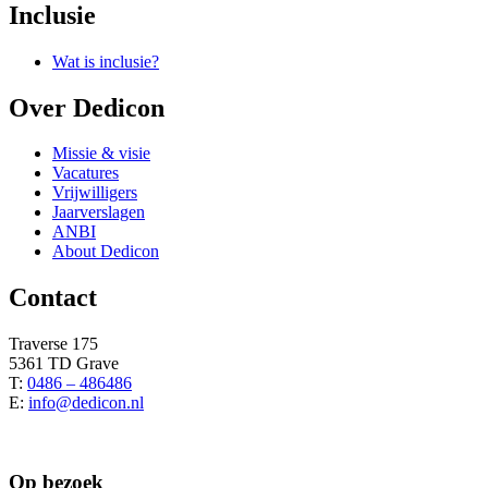
Inclusie
Wat is inclusie?
Over Dedicon
Missie & visie
Vacatures
Vrijwilligers
Jaarverslagen
ANBI
About Dedicon
Contact
Traverse 175
5361 TD Grave
T:
0486 – 486486
E:
info@dedicon.nl
Op bezoek