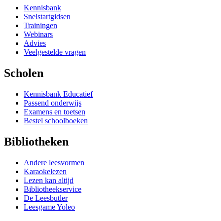
Kennisbank
Snelstartgidsen
Trainingen
Webinars
Advies
Veelgestelde vragen
Scholen
Kennisbank Educatief
Passend onderwijs
Examens en toetsen
Bestel schoolboeken
Bibliotheken
Andere leesvormen
Karaokelezen
Lezen kan altijd
Bibliotheekservice
De Leesbutler
Leesgame Yoleo