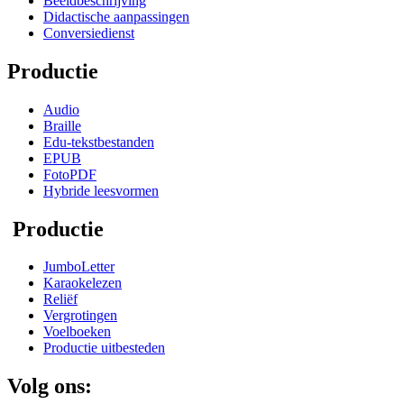
Beeldbeschrijving
Didactische aanpassingen
Conversiedienst
Productie
Audio
Braille
Edu-tekstbestanden
EPUB
FotoPDF
Hybride leesvormen
Productie
JumboLetter
Karaokelezen
Reliëf
Vergrotingen
Voelboeken
Productie uitbesteden
Volg ons: