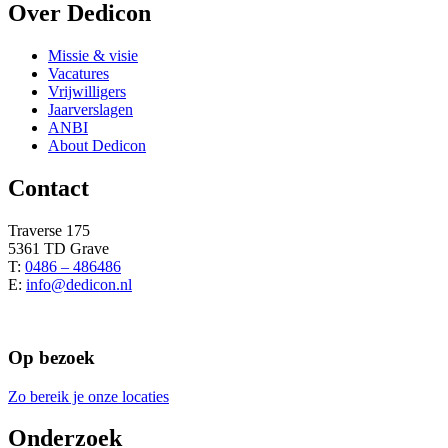
Over Dedicon
Missie & visie
Vacatures
Vrijwilligers
Jaarverslagen
ANBI
About Dedicon
Contact
Traverse 175
5361 TD Grave
T:
0486 – 486486
E:
info@dedicon.nl
Op bezoek
Zo bereik je onze locaties
Onderzoek