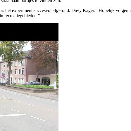
traatnaambordjes te vinden zijn.
s het experiment succesvol afgerond. Davy Kager: “Hopelijk volgen i
in recreatiegebieden.”