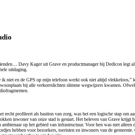
udio
enden… Davy Kager uit Grave en productmanager bij Dedicon legt al lop
hele uitdaging.
 ik niet en de GPS op mijn telefoon werkt ook niet altijd vlekkeloos,”
jn woonplaats bij alle verkeerslichten slimme wegwijzers kwamen. Ofwel
udiofragmenten.
met recht profileert als bastion van zorg, was het een logische stap om 
kken inwoner van onze stad is gestart. Het beleven van Grave krijgt hi
 ambtenaar op het gebied van infrastructuur. Voor hen was niet alleen
bordjes hebben voor bezoekers, toeristen en inwoners van de gemeente.