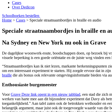
Cases
Over Dedicon
Schoolboeken bestellen
Home
>
Cases
>
Speciale straatnaambordjes in braille en audio
Speciale straatnaambordjes in braille en a
Na Sydney en New York nu ook in Grave
De dagelijkse woonwerk-route, boodschappen doen, op bezoek bij vri
visuele beperking is een goede oriëntatie en de juiste weg vinden een 
“Straatnaambordjes kan ik niet lezen, markante herkenningspunten zie
om een interessant experiment te starten. Hij zorgde ervoor dat in zi
braille
die als bonus ook relevante omgevingsinformatie bieden via a
Enthousiaste burgemeester
Voor
Grave
Deze link opent in een nieuw tabblad
, een stad die zich 
werken van harte mee aan dit bijzondere experiment dat Davy als betro
toegankelijkheid.” Aan tafel zaten ook de betrokken wethouder en een
belangrijk argument, maar juist ook de toegevoegde waarde van die 