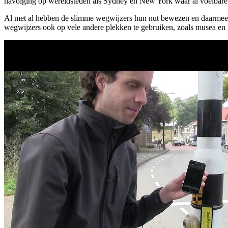
navolging op wereldsteden als Sydney en New York waar al voelbare s
Al met al hebben de slimme wegwijzers hun nut bewezen en daarmee i
wegwijzers ook op vele andere plekken te gebruiken, zoals musea en 