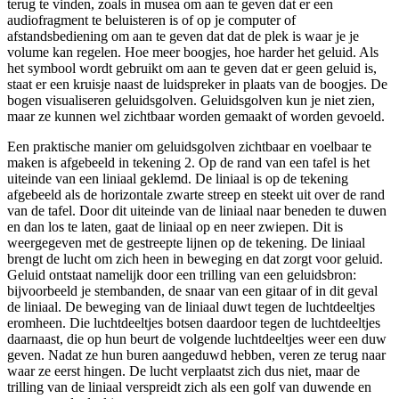
terug te vinden, zoals in musea om aan te geven dat er een
audiofragment te beluisteren is of op je computer of
afstandsbediening om aan te geven dat dat de plek is waar je je
volume kan regelen. Hoe meer boogjes, hoe harder het geluid. Als
het symbool wordt gebruikt om aan te geven dat er geen geluid is,
staat er een kruisje naast de luidspreker in plaats van de boogjes. De
bogen visualiseren geluidsgolven. Geluidsgolven kun je niet zien,
maar ze kunnen wel zichtbaar worden gemaakt of worden gevoeld.
Een praktische manier om geluidsgolven zichtbaar en voelbaar te
maken is afgebeeld in tekening 2. Op de rand van een tafel is het
uiteinde van een liniaal geklemd. De liniaal is op de tekening
afgebeeld als de horizontale zwarte streep en steekt uit over de rand
van de tafel. Door dit uiteinde van de liniaal naar beneden te duwen
en dan los te laten, gaat de liniaal op en neer zwiepen. Dit is
weergegeven met de gestreepte lijnen op de tekening. De liniaal
brengt de lucht om zich heen in beweging en dat zorgt voor geluid.
Geluid ontstaat namelijk door een trilling van een geluidsbron:
bijvoorbeeld je stembanden, de snaar van een gitaar of in dit geval
de liniaal. De beweging van de liniaal duwt tegen de luchtdeeltjes
eromheen. Die luchtdeeltjes botsen daardoor tegen de luchtdeeltjes
daarnaast, die op hun beurt de volgende luchtdeeltjes weer een duw
geven. Nadat ze hun buren aangeduwd hebben, veren ze terug naar
waar ze eerst hingen. De lucht verplaatst zich dus niet, maar de
trilling van de liniaal verspreidt zich als een golf van duwende en