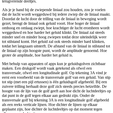
terugverende deeltjes.
Als je je hand bij de zwiepende liniaal zou houden, zou je voelen
dat de lucht wordt weggeduwd bij iedere zwiep die de liniaal maakt.
Doordat de lucht door de trilling van de liniaal in beweging wordt
gezet, brengt de liniaal ook geluid voort. Hoe hoger de liniaal
omhoog en omlaag zwiept, hoe krachtiger de lucht eromheen wordt
weggeduwd en hoe harder het geluid klinkt. De liniaal zal steeds
minder snel en minder hoog zwiepen totdat deze uiteindelijk weer
tot stilstand komt. Het geluid zal ook steeds minder hard klinken,
totdat het langzaam uitsterft. De afstand van de liniaal in stilstand tot
de liniaal op zijn hoogste punt, wordt de amplitude genoemd. Hoe
groter de amplitude, hoe harder het geluid is.
Met behulp van apparaten of apps kun je geluidsgolven zichtbaar
maken. Een drukgolf wordt vaak getekend als ofwel een
transversale, ofwel een longitudinale golf. Op tekening 3A vind je
eerst een voorbeeld van de transversale golf van een geluid. Van stip
tot stip (met een pijl ertussen) is één geluidsgolf afgebeeld. Bij een
zuivere trilling herhaalt deze golf zich steeds precies hetzelfde. De
hoogte van de lijn van de golf geeft aan hoe dicht de luchtdeeltjes op
dat punt in de golf tegen elkaar aan gedrukt zijn. Onder de
transversale golf bij tekening 3A is een longitudinale golf afgebeeld
als een reeks verticale lijnen. Hoe dichter de lijnen op elkaar
geplaatst zijn, hoe dichter de luchtdeeltjes op dat moment tegen