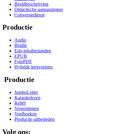
Beeldbeschrijving
Didactische aanpassingen
Conversiedienst
Productie
Audio
Braille
Edu-tekstbestanden
EPUB
FotoPDF
Hybride leesvormen
Productie
JumboLetter
Karaokelezen
Reliëf
Vergrotingen
Voelboeken
Productie uitbesteden
Volg ons: