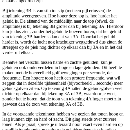
elkaar aangedrukt zijn.
Bij tekening 3B is van stip tot stip (met een pijl ertussen) de
amplitude weergegeven. Hoe hoger deze top is, hoe harder het
geluid is. De afstand van de middellijn naar de top (ofwel, de
amplitude) is bij tekening 3B groter dan bij tekening 3A. Hierdoor
kan je dus zien, zonder het geluid te hoeven horen, dat het geluid
van tekening 3B harder is dan dat van 3A. Doordat het geluid
harder is, wordt de lucht nog krachtiger weggeduwd dus zitten de
streepjes op de piek nog dichter op elkaar dan bij 3A en in het dal
verder uit elkaar.
Behalve het verschil tussen harde en zachte geluiden, kun je
geluiden ook onderverdelen in hoge en lage geluiden. Dit heeft te
maken met de hoeveelheid golfbewegingen per seconde, de
frequentie. Een hogere toon heeft een grotere frequentie, wat wil
zeggen dat in dezelfde tijdseenheid (bijvoorbeeld 1 seconde) meer
geluidsgolven zitten. Op tekening 4A zitten de geluidsgolven veel
dichter op elkaar dan bij tekening 3A of 3B, waardoor je weet,
zonder het te horen, dat de toon van tekening 4A hoger moet zijn
geweest dan de toon van tekening 3A of 3B.
In de voorgaande tekeningen hebben we gezien dat tonen hoog en
laag kunnen zijn en hard of zacht. Dit ging steeds over zuivere
tonen. Als je praat, spreek je uiteraard nooit exact even hard en op
dezelfde toonhoogte, waardoor de geluidsgolven steeds zullen