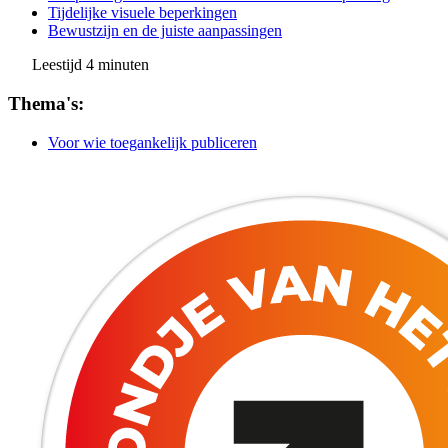
Tijdelijke visuele beperkingen
Bewustzijn en de juiste aanpassingen
Leestijd
4
minuten
Thema's:
Voor wie toegankelijk publiceren