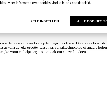
ia een toetsenbord
okies. Meer informatie over cookies vind je in ons cookiebeleid.
roblemen optreden. Deze kunnen verschillende oorzaken hebben, zoals he
ZELF INSTELLEN
ALLE COOKIES T
d, en ze hebben vaak invloed op het dagelijks leven. Door meer bewustz
sen van) de tekstgrootte, tekst naar spraaktechnologie of andere hulpmi
elijke vorm en helpt organisaties ook om dat zelf te doen.