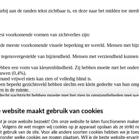
arbij aan de randen tekst zichtbaar is, en deze naar het midden toe steed
t voorkomende vormen van zichtverlies zijn:
is de meeste voorkomende visuele beperking ter wereld. Mensen met bijz
t tegenovergestelde van bijziendheid. Mensen met verziendheid kunnen 
ben een vorm van kleurenblindheid. Zij hebben moeite met het ondersc
ouwen (0,4%).
and vrijwel niets kan zien of volledig blind is.
en beperkt gezichtsveld hebben slechts een klein gedeelte van hun omg
en in de ruimte.
echt nachtzicht hebben moeite met het zien in omstandigheden met weini
 website maakt gebruik van cookies
e aanpassingen om tekst en beeld leesbaar te maken. Zo kunnen we bij
t je onze website bezoekt! Om onze website te laten functioneren make
. Volgens de wet mogen wij cookies op je apparaat opslaan als ze strikt no
t gebruik van de site. Voor alle andere soorten cookies hebben we je to
e
eronder welke cookies we mogen plaatsen. Wil je de beste website-ervari