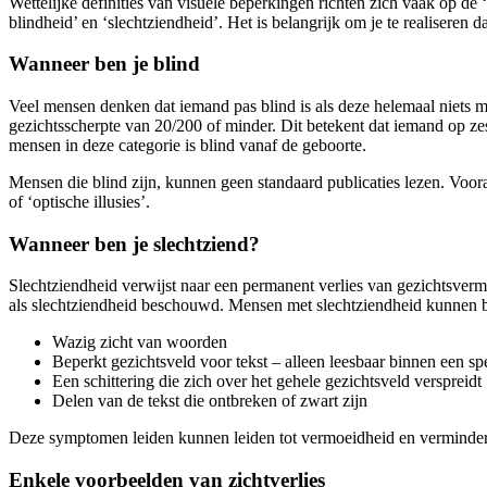
Wettelijke definities van visuele beperkingen richten zich vaak op de 
blindheid’ en ‘slechtziendheid’. Het is belangrijk om je te realisere
Wanneer ben je blind
Veel mensen denken dat iemand pas blind is als deze helemaal niets mee
gezichtsscherpte van 20/200 of minder. Dit betekent dat iemand op ze
mensen in deze categorie is blind vanaf de geboorte.
Mensen die blind zijn, kunnen geen standaard publicaties lezen. Voor
of ‘optische illusies’.
Wanneer ben je slechtziend?
Slechtziendheid verwijst naar een permanent verlies van gezichtsverm
als slechtziendheid beschouwd. Mensen met slechtziendheid kunnen bij
Wazig zicht van woorden
Beperkt gezichtsveld voor tekst – alleen leesbaar binnen een sp
Een schittering die zich over het gehele gezichtsveld verspreidt
Delen van de tekst die ontbreken of zwart zijn
Deze symptomen leiden kunnen leiden tot vermoeidheid en verminder
Enkele voorbeelden van zichtverlies