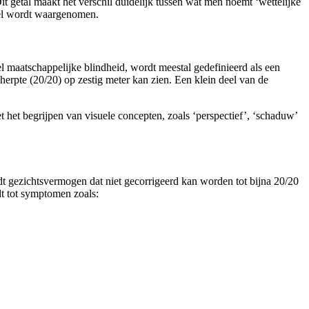
it getal maakt het verschil duidelijk tussen wat men noemt ‘wettelijke
ueel wordt waargenomen.
el maatschappelijke blindheid, wordt meestal gedefinieerd als een
erpte (20/20) op zestig meter kan zien. Een klein deel van de
 het begrijpen van visuele concepten, zoals ‘perspectief’, ‘schaduw’
dt gezichtsvermogen dat niet gecorrigeerd kan worden tot bijna 20/20
dt tot symptomen zoals: