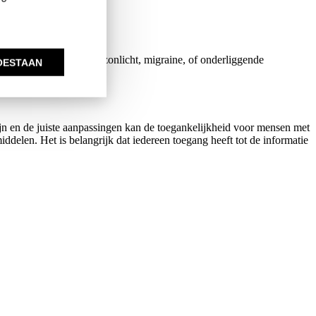
t te snel opstaan, fel zonlicht, migraine, of onderliggende
OESTAAN
ijn en de juiste aanpassingen kan de toegankelijkheid voor mensen met
ddelen. Het is belangrijk dat iedereen toegang heeft tot de informatie