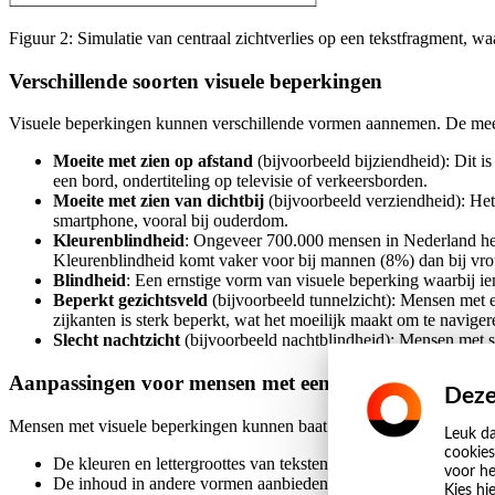
Figuur 2: Simulatie van centraal zichtverlies op een tekstfragment, wa
Verschillende soorten visuele beperkingen
Visuele beperkingen kunnen verschillende vormen aannemen. De mees
Moeite met zien op afstand
(bijvoorbeeld bijziendheid): Dit 
een bord, ondertiteling op televisie of verkeersborden.
Moeite met zien van dichtbij
(bijvoorbeeld verziendheid): He
smartphone, vooral bij ouderdom.
Kleurenblindheid
: Ongeveer 700.000 mensen in Nederland heb
Kleurenblindheid komt vaker voor bij mannen (8%) dan bij vr
Blindheid
: Een ernstige vorm van visuele beperking waarbij iem
Beperkt gezichtsveld
(bijvoorbeeld tunnelzicht): Mensen met e
zijkanten is sterk beperkt, wat het moeilijk maakt om te naviger
Slecht nachtzicht
(bijvoorbeeld nachtblindheid): Mensen met sl
Aanpassingen voor mensen met een visuele beperking
Deze
Mensen met visuele beperkingen kunnen baat hebben bij verschillend
Leuk da
cookies
De kleuren en lettergroottes van teksten aanpassen
voor he
De inhoud in andere vormen aanbieden, zoals in audio of braill
Kies hi