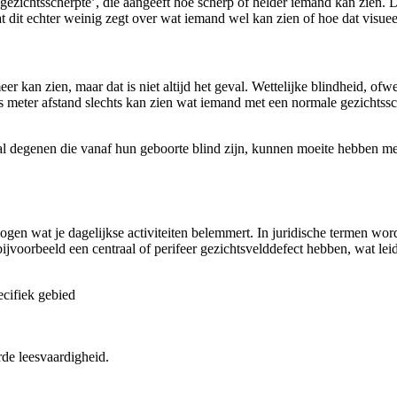
‘gezichtsscherpte’, die aangeeft hoe scherp of helder iemand kan zien. D
n dat dit echter weinig zegt over wat iemand wel kan zien of hoe dat vis
r kan zien, maar dat is niet altijd het geval. Wettelijke blindheid, ofw
s meter afstand slechts kan zien wat iemand met een normale gezichtssch
al degenen die vanaf hun geboorte blind zijn, kunnen moeite hebben met
ogen wat je dagelijkse activiteiten belemmert. In juridische termen wor
voorbeeld een centraal of perifeer gezichtsvelddefect hebben, wat lei
ecifiek gebied
de leesvaardigheid.