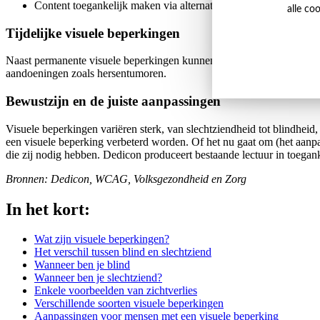
Content toegankelijk maken via alternatieve bediening, zoals v
alle co
Tijdelijke visuele beperkingen
Naast permanente visuele beperkingen kunnen er ook tijdelijke zichtp
aandoeningen zoals hersentumoren.
Bewustzijn en de juiste aanpassingen
Visuele beperkingen variëren sterk, van slechtziendheid tot blindhei
een visuele beperking verbeterd worden. Of het nu gaat om (het aanpas
die zij nodig hebben. Dedicon produceert bestaande lectuur in toegank
Bronnen: Dedicon, WCAG, Volksgezondheid en Zorg
In het kort:
Wat zijn visuele beperkingen?
Het verschil tussen blind en slechtziend
Wanneer ben je blind
Wanneer ben je slechtziend?
Enkele voorbeelden van zichtverlies
Verschillende soorten visuele beperkingen
Aanpassingen voor mensen met een visuele beperking