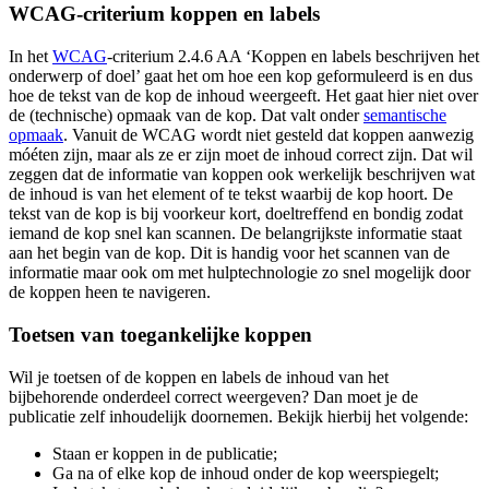
WCAG-criterium koppen en labels
In het
WCAG
-criterium 2.4.6 AA ‘Koppen en labels beschrijven het
onderwerp of doel’ gaat het om hoe een kop geformuleerd is en dus
hoe de tekst van de kop de inhoud weergeeft. Het gaat hier niet over
de (technische) opmaak van de kop. Dat valt onder
semantische
opmaak
. Vanuit de WCAG wordt niet gesteld dat koppen aanwezig
móéten zijn, maar als ze er zijn moet de inhoud correct zijn. Dat wil
zeggen dat de informatie van koppen ook werkelijk beschrijven wat
de inhoud is van het element of te tekst waarbij de kop hoort. De
tekst van de kop is bij voorkeur kort, doeltreffend en bondig zodat
iemand de kop snel kan scannen. De belangrijkste informatie staat
aan het begin van de kop. Dit is handig voor het scannen van de
informatie maar ook om met hulptechnologie zo snel mogelijk door
de koppen heen te navigeren.
Toetsen van toegankelijke koppen
Wil je toetsen of de koppen en labels de inhoud van het
bijbehorende onderdeel correct weergeven? Dan moet je de
publicatie zelf inhoudelijk doornemen. Bekijk hierbij het volgende:
Staan er koppen in de publicatie;
Ga na of elke kop de inhoud onder de kop weerspiegelt;