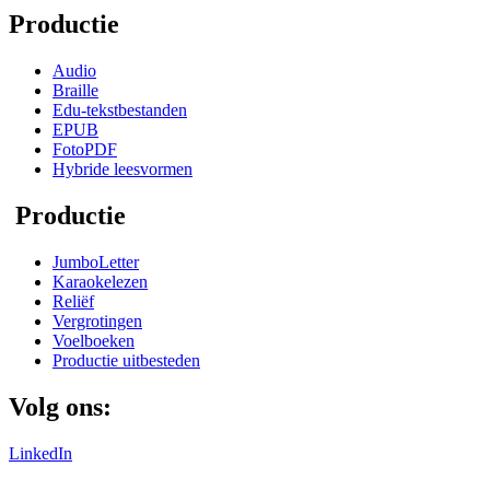
Productie
Audio
Braille
Edu-tekstbestanden
EPUB
FotoPDF
Hybride leesvormen
Productie
JumboLetter
Karaokelezen
Reliëf
Vergrotingen
Voelboeken
Productie uitbesteden
Volg ons:
LinkedIn