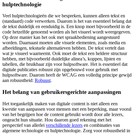
hulptechnologie
Veel hulptechnologieën die we bespreken, kunnen alleen tekst en
(standaard) code verwerken. Daarom is het van essentieel belang dat
de tekst duidelijk en eenduidig is. Een knop moet bijvoorbeeld in de
code hetzelfde genoemd worden als het visueel wordt weergegeven.
Op deze manier kan het ook met spraakbediening aangestuurd
worden. Daarnaast moeten alle visuele elementen, zoals media en
afbeeldingen, tekstuele alternatieven hebben. De tekst vertelt dan
wat je visueel waarneemt. Ook moet de tekst een heldere structuur
hebben, met bijvoorbeeld duidelijke alinea’s, koppen, lijsten en
tabellen, die bruikbaar zijn voor hulpsoftware. Het is essentieel dat
digitale publicaties robuust zijn opgebouwd voor gebruik met
hulpsoftware. Daarom heeft de WCAG een volledig principe gewijd
aan robuustheid:
Robuust
.
Het belang van gebruikersgerichte aanpassingen
Het toegankelijk maken van digitale content is niet alleen een
kwestie van aanpassen voor mensen met een beperking, maar vooral
van het begrijpen hoe de content gebruikt wordt door alle lezers,
ongeacht hun situatie. Hou daarom goed rekening met het
perspectief van allerlei
verschillende lezers
en combinaties van
algemene technologie en hulptechnologie. Zorg voor robuustheid in