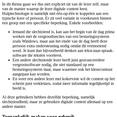
In dit thema gaan we dus niet expliciet uit van de lezer zelf, maar
van de manier waarop de lezer digitale content leest.
Hulptechnologie is namelijk niet één-op-één te koppelen aan een
typische lezer of persoon. Er zit veel variatie in voorkeuren binnen
een groep met een specifieke beperking. Enkele voorbeelden:
Iemand die slechtziend is, kan aan het begin van de dag prima
werken met de vergrootfuncties van een besturingssysteem
zoals Windows, maar aan het einde van de dag heeft deze
persoon extra ondersteuning nodig omdat dit vermoeiend
werd. Je kunt dan bijvoorbeeld denken aan tekst-naar-spraak-
software die teksten voorleest.
Een andere slechtziende lezer heeft juist geavanceerdere
vergrootsoftware nodig, die niet standaard op een
besturingssysteem staat, maar waarmee ook het kleurcontrast
aangepast kan worden.
En weer een andere lezer met kokervisie wil de content op het
scherm juist verkleinen, zodat meer informatie tegelijkertijd in
beeld is.
Al deze gebruikers hebben dezelfde beperking, namelijk
slechtziendheid, maar ze gebruiken digitale content allemaal op een
andere manier.
Toegankelijk maken voor gebruik