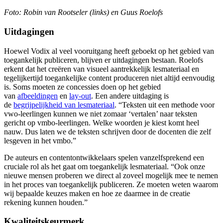
Foto: Robin van Rootseler (links) en Guus Roelofs
Uitdagingen
Hoewel Vodix al veel vooruitgang heeft geboekt op het gebied van
toegankelijk publiceren, blijven er uitdagingen bestaan. Roelofs
erkent dat het creëren van visueel aantrekkelijk lesmateriaal en
tegelijkertijd toegankelijke content produceren niet altijd eenvoudig
is. Soms moeten ze concessies doen op het gebied
van
afbeeldingen
en
lay-out
. Een andere uitdaging is
de
begrijpelijkheid van lesmateriaal
. “Teksten uit een methode voor
vwo-leerlingen kunnen we niet zomaar ‘vertalen’ naar teksten
gericht op vmbo-leerlingen. Welke woorden je kiest komt heel
nauw. Dus laten we de teksten schrijven door de docenten die zelf
lesgeven in het vmbo.”
De auteurs en contentontwikkelaars spelen vanzelfsprekend een
cruciale rol als het gaat om toegankelijk lesmateriaal. “Ook onze
nieuwe mensen proberen we direct al zoveel mogelijk mee te nemen
in het proces van toegankelijk publiceren. Ze moeten weten waarom
wij bepaalde keuzes maken en hoe ze daarmee in de creatie
rekening kunnen houden.”
Kwaliteitskeurmerk