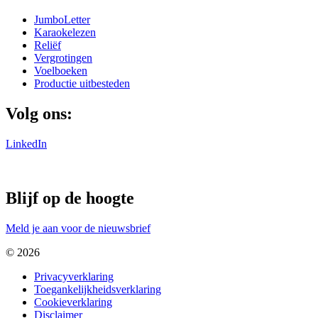
JumboLetter
Karaokelezen
Reliëf
Vergrotingen
Voelboeken
Productie uitbesteden
Volg ons:
LinkedIn
Blijf op de hoogte
Meld je aan voor de nieuwsbrief
© 2026
Privacyverklaring
Toegankelijkheidsverklaring
Cookieverklaring
Disclaimer