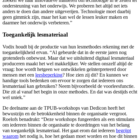
zoeken we naar innovatieve manieren om technologie in te zetten ter
ondersteuning van het onderwijs. We proberen het altijd net iets
anders te doen dan andere uitgeverijen. Technologie moet daarbij
geen gimmick zijn, maar het kan wel de lessen leuker maken en
daarmee het onderwijs verbeteren.”
Toegankelijk lesmateriaal
Vodix houdt bij de productie van hun lesmethodes rekening met de
toegankelijkheid ervan. “Al gebeurde dat in de eerste jaren nog
grotendeels onbewust. Maar dat we uitsluitend digitaal lesmateriaal
produceren maakt het wel makkelijker. We stellen onszelf altijd de
vraag: hoe wordt hetgeen we ontwikkelen geïnterpreteerd door
mensen met een
leesbeperking
? Hoe zien zij dit? En kunnen we
handige tools bedenken om ervoor te zorgen dat iedereen ons
lesmateriaal kan gebruiken? Neem bijvoorbeeld de voorleesfunctie.
Die zit al vanaf het begin in onze methodes. En dat was destijds echt
wel uniek.”
De deelname aan de TPUB-workshops van Dedicon heeft het
bewustzijn en de betrokkenheid binnen de organisatie vergroot.
Roelofs benadrukt: “Deze workshops fungeerden als een stimulans
om iedereen binnen de organisatie te doordringen van het belang
van toegankelijk lesmateriaal. Het gaat erom dat iedereen
begrijpt
waarom
het nodig is, hoe het gedaan moet worden en hoe dit binnen