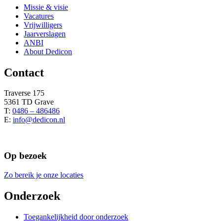
Missie & visie
Vacatures
Vrijwilligers
Jaarverslagen
ANBI
About Dedicon
Contact
Traverse 175
5361 TD Grave
T:
0486 – 486486
E:
info@dedicon.nl
Op bezoek
Zo bereik je onze locaties
Onderzoek
Toegankelijkheid door onderzoek