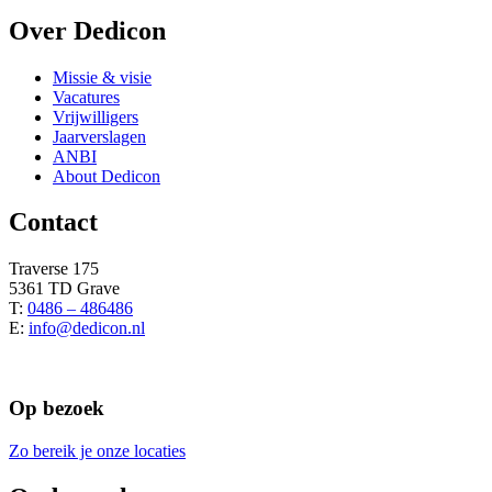
Over Dedicon
Missie & visie
Vacatures
Vrijwilligers
Jaarverslagen
ANBI
About Dedicon
Contact
Traverse 175
5361 TD Grave
T:
0486 – 486486
E:
info@dedicon.nl
Op bezoek
Zo bereik je onze locaties