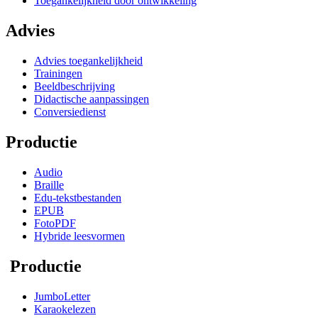
Toegankelijkheid door ontwikkeling
Advies
Advies toegankelijkheid
Trainingen
Beeldbeschrijving
Didactische aanpassingen
Conversiedienst
Productie
Audio
Braille
Edu-tekstbestanden
EPUB
FotoPDF
Hybride leesvormen
Productie
JumboLetter
Karaokelezen