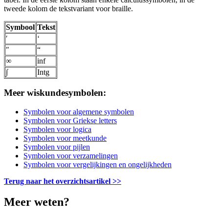
tweede kolom de tekstvariant voor braille.
Symbool
Tekst
′
‘
″
“
∞
inf
∫
Intg
Meer wiskundesymbolen:
Symbolen voor algemene symbolen
Symbolen voor Griekse letters
Symbolen voor logica
Symbolen voor meetkunde
Symbolen voor pijlen
Symbolen voor verzamelingen
Symbolen voor vergelijkingen en ongelijkheden
Terug naar het overzichtsartikel >>
Meer weten?