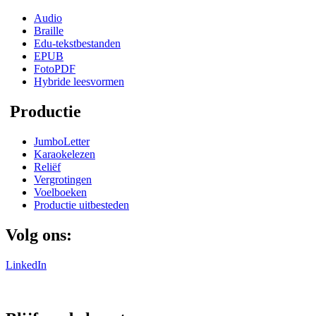
Audio
Braille
Edu-tekstbestanden
EPUB
FotoPDF
Hybride leesvormen
Productie
JumboLetter
Karaokelezen
Reliëf
Vergrotingen
Voelboeken
Productie uitbesteden
Volg ons:
LinkedIn