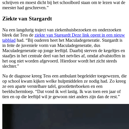
schrijven en moest dicht bij het schoolbord staan om te lezen wat de
meester had geschreven.”
Ziekte van Stargardt
Na een langdurig traject van ziekenhuisbezoeken en onderzoeken
bleek dat Tess de
ziekte van Stargardt
Deze link opent in een nieuw
tabblad
had. “Bij ouderen heet het Maculadegeneratie. Stargardt is
in feite de juveniele vorm van Maculadegeneratie, dus
Maculadegeneratie op jonge leeftijd. Daarbij sterven de kegeltjes en
staafjes in het centrale deel van het netvlies af, omdat afvalstoffen in
het oog niet worden afgevoerd. Hierdoor wordt het zicht steeds
slechter.”
Na de diagnose kreeg Tess een ambulant begeleider toegewezen, die
op school kwam kijken welke hulpmiddelen ze nodig had. Zo kreeg
ze een aparte verstelbare tafel, grootletterboeken en een
beeldschermloep. “Dat vond ik wel lastig. Ik was toen een jaar of
tien en op die leeftijd wil je gewoon niet anders zijn dan de rest.”