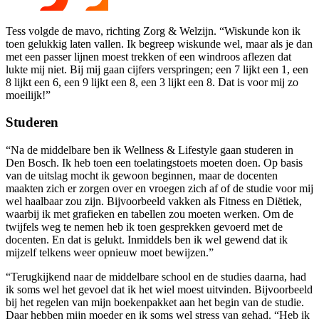
Tess volgde de mavo, richting Zorg & Welzijn. “Wiskunde kon ik
toen gelukkig laten vallen. Ik begreep wiskunde wel, maar als je dan
met een passer lijnen moest trekken of een windroos aflezen dat
lukte mij niet. Bij mij gaan cijfers verspringen; een 7 lijkt een 1, een
8 lijkt een 6, een 9 lijkt een 8, een 3 lijkt een 8. Dat is voor mij zo
moeilijk!”
Studeren
“Na de middelbare ben ik Wellness & Lifestyle gaan studeren in
Den Bosch. Ik heb toen een toelatingstoets moeten doen. Op basis
van de uitslag mocht ik gewoon beginnen, maar de docenten
maakten zich er zorgen over en vroegen zich af of de studie voor mij
wel haalbaar zou zijn. Bijvoorbeeld vakken als Fitness en Diëtiek,
waarbij ik met grafieken en tabellen zou moeten werken. Om de
twijfels weg te nemen heb ik toen gesprekken gevoerd met de
docenten. En dat is gelukt. Inmiddels ben ik wel gewend dat ik
mijzelf telkens weer opnieuw moet bewijzen.”
“Terugkijkend naar de middelbare school en de studies daarna, had
ik soms wel het gevoel dat ik het wiel moest uitvinden. Bijvoorbeeld
bij het regelen van mijn boekenpakket aan het begin van de studie.
Daar hebben mijn moeder en ik soms wel stress van gehad. “Heb ik