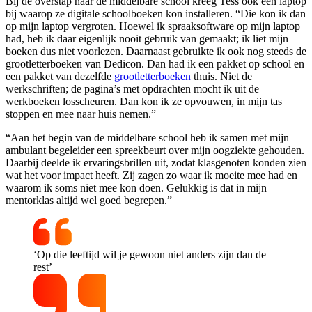
Bij de overstap naar de middelbare school kreeg Tess ook een laptop
bij waarop ze digitale schoolboeken kon installeren. “Die kon ik dan
op mijn laptop vergroten. Hoewel ik spraaksoftware op mijn laptop
had, heb ik daar eigenlijk nooit gebruik van gemaakt; ik liet mijn
boeken dus niet voorlezen. Daarnaast gebruikte ik ook nog steeds de
grootletterboeken van Dedicon. Dan had ik een pakket op school en
een pakket van dezelfde
grootletterboeken
thuis. Niet de
werkschriften; de pagina’s met opdrachten mocht ik uit de
werkboeken losscheuren. Dan kon ik ze opvouwen, in mijn tas
stoppen en mee naar huis nemen.”
“Aan het begin van de middelbare school heb ik samen met mijn
ambulant begeleider een spreekbeurt over mijn oogziekte gehouden.
Daarbij deelde ik ervaringsbrillen uit, zodat klasgenoten konden zien
wat het voor impact heeft. Zij zagen zo waar ik moeite mee had en
waarom ik soms niet mee kon doen. Gelukkig is dat in mijn
mentorklas altijd wel goed begrepen.”
‘Op die leeftijd wil je gewoon niet anders zijn dan de
rest’