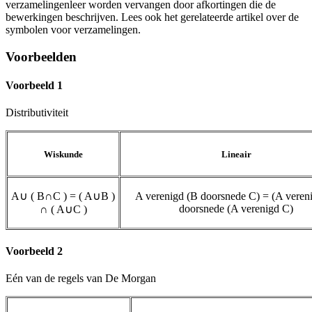
verzamelingenleer worden vervangen door afkortingen die de
bewerkingen beschrijven. Lees ook het gerelateerde artikel over de
symbolen voor verzamelingen.
Voorbeelden
Voorbeeld 1
Distributiviteit
Wiskunde
Lineair
A
∪
(
B
∩
C
)
=
(
A
∪
B
)
A verenigd (B doorsnede C) = (A veren
doorsnede (A verenigd C)
∩
(
A
∪
C
)
Voorbeeld 2
Eén van de regels van De Morgan