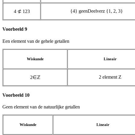
{4} geenDeelverz {1, 2, 3}
4
⊄
1
2
3
Voorbeeld 9
Een element van de gehele getallen
Wiskunde
Lineair
2 element Z
2
∈
ℤ
Voorbeeld 10
Geen element van de natuurlijke getallen
Wiskunde
Lineair