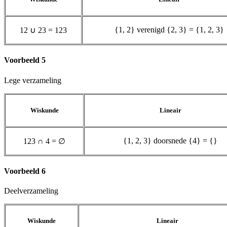
{1, 2} verenigd {2, 3} = {1, 2, 3}
1
2
∪
2
3
=
1
2
3
Voorbeeld 5
Lege verzameling
Wiskunde
Lineair
{1, 2, 3} doorsnede {4} = {}
1
2
3
∩
4
=
∅
Voorbeeld 6
Deelverzameling
Wiskunde
Lineair