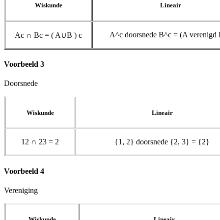
Wiskunde
Lineair
A^c doorsnede B^c = (A verenigd
A
c
∩
B
c
=
(
A
∪
B
)
c
Voorbeeld 3
Doorsnede
Wiskunde
Lineair
1
2
∩
2
3
=
2
{1, 2} doorsnede {2, 3} = {2}
Voorbeeld 4
Vereniging
Wiskunde
Lineair