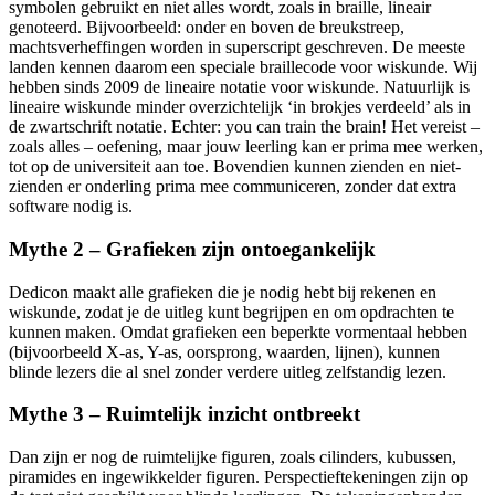
symbolen gebruikt en niet alles wordt, zoals in braille, lineair
genoteerd. Bijvoorbeeld: onder en boven de breukstreep,
machtsverheffingen worden in superscript geschreven. De meeste
landen kennen daarom een speciale braillecode voor wiskunde. Wij
hebben sinds 2009 de lineaire notatie voor wiskunde. Natuurlijk is
lineaire wiskunde minder overzichtelijk ‘in brokjes verdeeld’ als in
de zwartschrift notatie. Echter: you can train the brain! Het vereist –
zoals alles – oefening, maar jouw leerling kan er prima mee werken,
tot op de universiteit aan toe. Bovendien kunnen zienden en niet-
zienden er onderling prima mee communiceren, zonder dat extra
software nodig is.
Mythe 2 – Grafieken zijn ontoegankelijk
Dedicon maakt alle grafieken die je nodig hebt bij rekenen en
wiskunde, zodat je de uitleg kunt begrijpen en om opdrachten te
kunnen maken. Omdat grafieken een beperkte vormentaal hebben
(bijvoorbeeld X-as, Y-as, oorsprong, waarden, lijnen), kunnen
blinde lezers die al snel zonder verdere uitleg zelfstandig lezen.
Mythe 3 – Ruimtelijk inzicht ontbreekt
Dan zijn er nog de ruimtelijke figuren, zoals cilinders, kubussen,
piramides en ingewikkelder figuren. Perspectieftekeningen zijn op