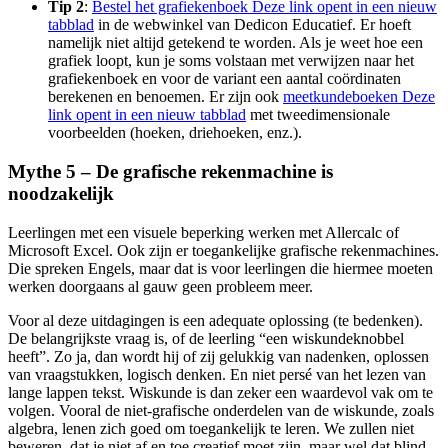
Tip 2
:
Bestel het grafiekenboek
Deze link opent in een nieuw
tabblad
in de webwinkel van Dedicon Educatief. Er hoeft
namelijk niet altijd getekend te worden. Als je weet hoe een
grafiek loopt, kun je soms volstaan met verwijzen naar het
grafiekenboek en voor de variant een aantal coördinaten
berekenen en benoemen. Er zijn ook
meetkundeboeken
Deze
link opent in een nieuw tabblad
met tweedimensionale
voorbeelden (hoeken, driehoeken, enz.).
Mythe 5 – De grafische rekenmachine is
noodzakelijk
Leerlingen met een visuele beperking werken met Allercalc of
Microsoft Excel. Ook zijn er toegankelijke grafische rekenmachines.
Die spreken Engels, maar dat is voor leerlingen die hiermee moeten
werken doorgaans al gauw geen probleem meer.
Voor al deze uitdagingen is een adequate oplossing (te bedenken).
De belangrijkste vraag is, of de leerling “een wiskundeknobbel
heeft”. Zo ja, dan wordt hij of zij gelukkig van nadenken, oplossen
van vraagstukken, logisch denken. En niet persé van het lezen van
lange lappen tekst. Wiskunde is dan zeker een waardevol vak om te
volgen. Vooral de niet-grafische onderdelen van de wiskunde, zoals
algebra, lenen zich goed om toegankelijk te leren. We zullen niet
beweren, dat je niet af en toe creatief moet zijn, maar wel dat blind