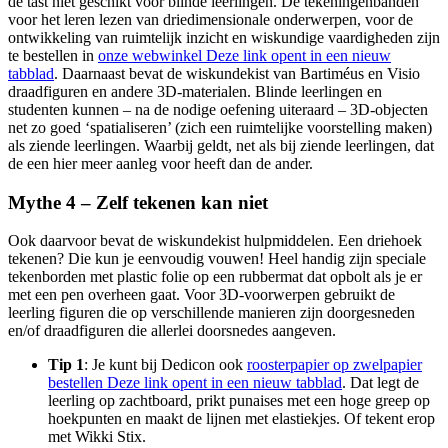
de tast niet geschikt voor blinde leerlingen. De tekeningenbanden
voor het leren lezen van driedimensionale onderwerpen, voor de
ontwikkeling van ruimtelijk inzicht en wiskundige vaardigheden zijn
te bestellen in
onze webwinkel
Deze link opent in een nieuw
tabblad
. Daarnaast bevat de wiskundekist van Bartiméus en Visio
draadfiguren en andere 3D-materialen. Blinde leerlingen en
studenten kunnen – na de nodige oefening uiteraard – 3D-objecten
net zo goed ‘spatialiseren’ (zich een ruimtelijke voorstelling maken)
als ziende leerlingen. Waarbij geldt, net als bij ziende leerlingen, dat
de een hier meer aanleg voor heeft dan de ander.
Mythe 4 – Zelf tekenen kan niet
Ook daarvoor bevat de wiskundekist hulpmiddelen. Een driehoek
tekenen? Die kun je eenvoudig vouwen! Heel handig zijn speciale
tekenborden met plastic folie op een rubbermat dat opbolt als je er
met een pen overheen gaat. Voor 3D-voorwerpen gebruikt de
leerling figuren die op verschillende manieren zijn doorgesneden
en/of draadfiguren die allerlei doorsnedes aangeven.
Tip 1
: Je kunt bij Dedicon ook
roosterpapier op zwelpapier
bestellen
Deze link opent in een nieuw tabblad
. Dat legt de
leerling op zachtboard, prikt punaises met een hoge greep op
hoekpunten en maakt de lijnen met elastiekjes. Of tekent erop
met Wikki Stix.