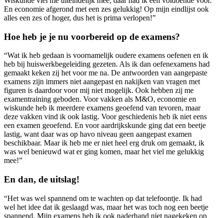
Wiskunde viel me uiteindelijk mee, daar had ik een voldoende voor.
En economie afgerond met een zes gelukkig! Op mijn eindlijst ook
alles een zes of hoger, dus het is prima verlopen!”
Hoe heb je je nu voorbereid op de examens?
“Wat ik heb gedaan is voornamelijk oudere examens oefenen en ik
heb bij huiswerkbegeleiding gezeten. Als ik dan oefenexamens had
gemaakt keken zij het voor me na. De antwoorden van aangepaste
examens zijn immers niet aangepast en nakijken van vragen met
figuren is daardoor voor mij niet mogelijk. Ook hebben zij me
examentraining geboden. Voor vakken als M&O, economie en
wiskunde heb ik meerdere examens geoefend van tevoren, maar
deze vakken vind ik ook lastig. Voor geschiedenis heb ik niet eens
een examen geoefend. En voor aardrijkskunde ging dat een beetje
lastig, want daar was op havo niveau geen aangepast examen
beschikbaar. Maar ik heb me er niet heel erg druk om gemaakt, ik
was wel benieuwd wat er ging komen, maar het viel me gelukkig
mee!”
En dan, de uitslag!
“Het was wel spannend om te wachten op dat telefoontje. Ik had
wel het idee dat ik geslaagd was, maar het was toch nog een beetje
spannend. Mijn examens heb ik ook naderhand niet nagekeken op