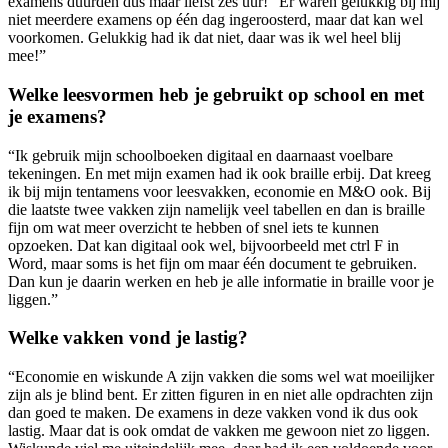
examens duurden dus maar liefst zes uur! “Er waren gelukkig bij mij
niet meerdere examens op één dag ingeroosterd, maar dat kan wel
voorkomen. Gelukkig had ik dat niet, daar was ik wel heel blij
mee!”
Welke leesvormen heb je gebruikt op school en met
je examens?
“Ik gebruik mijn schoolboeken digitaal en daarnaast voelbare
tekeningen. En met mijn examen had ik ook braille erbij. Dat kreeg
ik bij mijn tentamens voor leesvakken, economie en M&O ook. Bij
die laatste twee vakken zijn namelijk veel tabellen en dan is braille
fijn om wat meer overzicht te hebben of snel iets te kunnen
opzoeken. Dat kan digitaal ook wel, bijvoorbeeld met ctrl F in
Word, maar soms is het fijn om maar één document te gebruiken.
Dan kun je daarin werken en heb je alle informatie in braille voor je
liggen.”
Welke vakken vond je lastig?
“Economie en wiskunde A zijn vakken die soms wel wat moeilijker
zijn als je blind bent. Er zitten figuren in en niet alle opdrachten zijn
dan goed te maken. De examens in deze vakken vond ik dus ook
lastig. Maar dat is ook omdat de vakken me gewoon niet zo liggen.