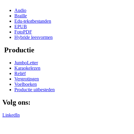
Audio
Braille
Edu-tekstbestanden
EPUB
FotoPDF
Hybride leesvormen
Productie
JumboLetter
Karaokelezen
Reliëf
Vergrotingen
Voelboeken
Productie uitbesteden
Volg ons:
LinkedIn