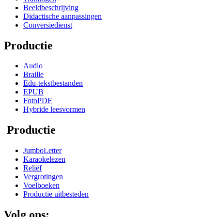
Beeldbeschrijving
Didactische aanpassingen
Conversiedienst
Productie
Audio
Braille
Edu-tekstbestanden
EPUB
FotoPDF
Hybride leesvormen
Productie
JumboLetter
Karaokelezen
Reliëf
Vergrotingen
Voelboeken
Productie uitbesteden
Volg ons: