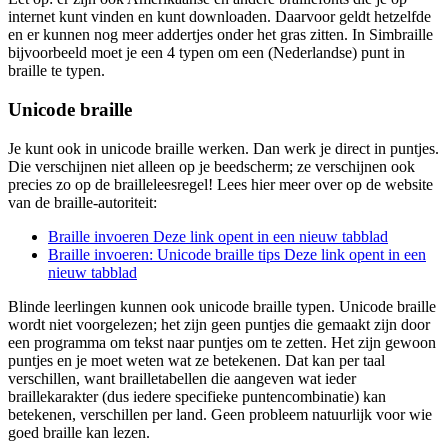
internet kunt vinden en kunt downloaden. Daarvoor geldt hetzelfde
en er kunnen nog meer addertjes onder het gras zitten. In Simbraille
bijvoorbeeld moet je een 4 typen om een (Nederlandse) punt in
braille te typen.
Unicode braille
Je kunt ook in unicode braille werken. Dan werk je direct in puntjes.
Die verschijnen niet alleen op je beedscherm; ze verschijnen ook
precies zo op de brailleleesregel! Lees hier meer over op de website
van de braille-autoriteit:
Braille invoeren
Deze link opent in een nieuw tabblad
Braille invoeren: Unicode braille tips
Deze link opent in een
nieuw tabblad
Blinde leerlingen kunnen ook unicode braille typen. Unicode braille
wordt niet voorgelezen; het zijn geen puntjes die gemaakt zijn door
een programma om tekst naar puntjes om te zetten. Het zijn gewoon
puntjes en je moet weten wat ze betekenen. Dat kan per taal
verschillen, want brailletabellen die aangeven wat ieder
braillekarakter (dus iedere specifieke puntencombinatie) kan
betekenen, verschillen per land. Geen probleem natuurlijk voor wie
goed braille kan lezen.