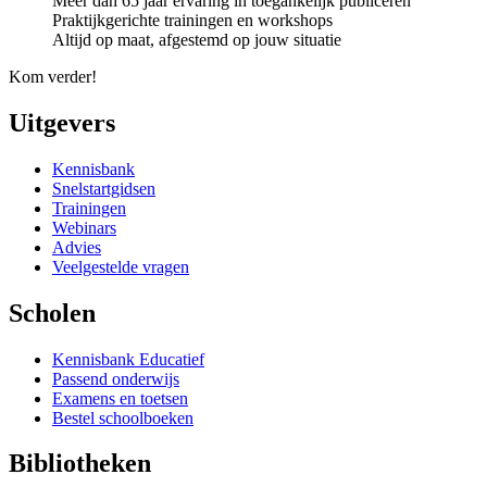
Meer dan 65 jaar ervaring in toegankelijk publiceren
Praktijkgerichte trainingen en workshops
Altijd op maat, afgestemd op jouw situatie
Kom verder!
Uitgevers
Kennisbank
Snelstartgidsen
Trainingen
Webinars
Advies
Veelgestelde vragen
Scholen
Kennisbank Educatief
Passend onderwijs
Examens en toetsen
Bestel schoolboeken
Bibliotheken