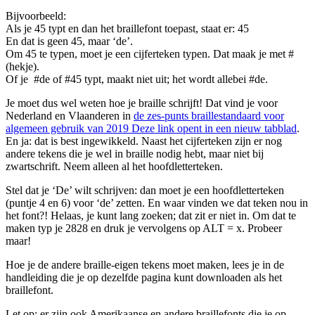
Bijvoorbeeld:
Als je 45 typt en dan het braillefont toepast, staat er: 45
En dat is geen 45, maar ‘de’.
Om 45 te typen, moet je een cijferteken typen. Dat maak je met #
(hekje).
Of je #de of #45 typt, maakt niet uit; het wordt allebei #de.
Je moet dus wel weten hoe je braille schrijft! Dat vind je voor
Nederland en Vlaanderen in
de zes-punts braillestandaard voor
algemeen gebruik van 2019
Deze link opent in een nieuw tabblad
.
En ja: dat is best ingewikkeld. Naast het cijferteken zijn er nog
andere tekens die je wel in braille nodig hebt, maar niet bij
zwartschrift. Neem alleen al het hoofdletterteken.
Stel dat je ‘De’ wilt schrijven: dan moet je een hoofdletterteken
(puntje 4 en 6) voor ‘de’ zetten. En waar vinden we dat teken nou in
het font?! Helaas, je kunt lang zoeken; dat zit er niet in. Om dat te
maken typ je 2828 en druk je vervolgens op ALT = x. Probeer
maar!
Hoe je de andere braille-eigen tekens moet maken, lees je in de
handleiding die je op dezelfde pagina kunt downloaden als het
braillefont.
Let op: er zijn ook Amerikaanse en andere braillefonts die je op