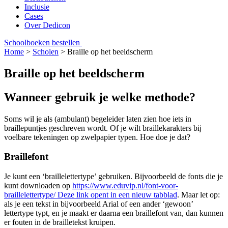
Inclusie
Cases
Over Dedicon
Schoolboeken bestellen
Home
>
Scholen
>
Braille op het beeldscherm
Braille op het beeldscherm
Wanneer gebruik je welke methode?
Soms wil je als (ambulant) begeleider laten zien hoe iets in
braillepuntjes geschreven wordt. Of je wilt braillekarakters bij
voelbare tekeningen op zwelpapier typen. Hoe doe je dat?
Braillefont
Je kunt een ‘braillelettertype’ gebruiken. Bijvoorbeeld de fonts die je
kunt downloaden op
https://www.eduvip.nl/font-voor-
braillelettertype/
Deze link opent in een nieuw tabblad
. Maar let op:
als je een tekst in bijvoorbeeld Arial of een ander ‘gewoon’
lettertype typt, en je maakt er daarna een braillefont van, dan kunnen
er fouten in de brailletekst kruipen.