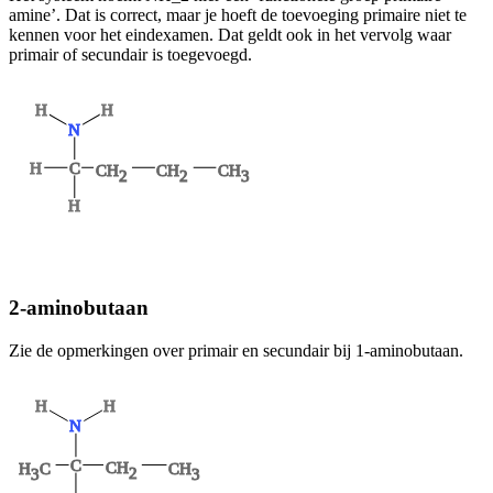
amine’. Dat is correct, maar je hoeft de toevoeging primaire niet te
kennen voor het eindexamen. Dat geldt ook in het vervolg waar
primair of secundair is toegevoegd.
H
H
N
H
C
CH
CH
CH
2
2
3
H
2-aminobutaan
Zie de opmerkingen over primair en secundair bij 1-aminobutaan.
H
H
N
C
CH
H
C
CH
2
3
3