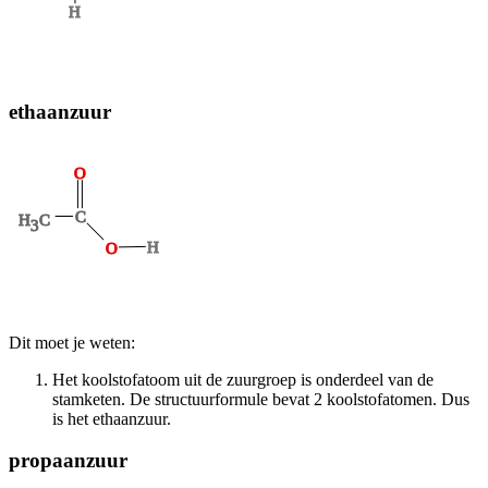
H
ethaanzuur
O
C
H
C
3
H
O
Dit moet je weten:
Het koolstofatoom uit de zuurgroep is onderdeel van de
stamketen. De structuurformule bevat 2 koolstofatomen. Dus
is het ethaanzuur.
propaanzuur