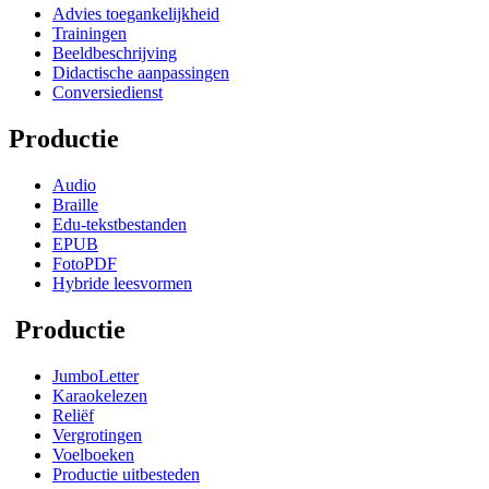
Advies toegankelijkheid
Trainingen
Beeldbeschrijving
Didactische aanpassingen
Conversiedienst
Productie
Audio
Braille
Edu-tekstbestanden
EPUB
FotoPDF
Hybride leesvormen
Productie
JumboLetter
Karaokelezen
Reliëf
Vergrotingen
Voelboeken
Productie uitbesteden