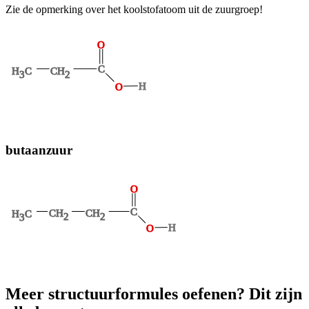
Zie de opmerking over het koolstofatoom uit de zuurgroep!
O
C
CH
H
C
2
3
H
O
butaanzuur
O
C
CH
CH
H
C
2
2
3
H
O
Meer structuurformules oefenen? Dit zijn