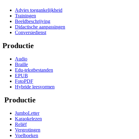
Advies toegankelijkheid
Trainingen
Beeldbeschrijving
Didactische aanpassingen
Conversiedienst
Productie
Audio
Braille
Edu-tekstbestanden
EPUB
FotoPDF
Hybride leesvormen
Productie
JumboLetter
Karaokelezen
Reliëf
Vergrotingen
Voelboeken