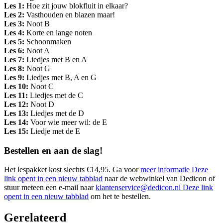
Les 1:
Hoe zit jouw blokfluit in elkaar?
Les 2:
Vasthouden en blazen maar!
Les 3:
Noot B
Les 4:
Korte en lange noten
Les 5:
Schoonmaken
Les 6:
Noot A
Les 7:
Liedjes met B en A
Les 8:
Noot G
Les 9:
Liedjes met B, A en G
Les 10:
Noot C
Les 11:
Liedjes met de C
Les 12:
Noot D
Les 13:
Liedjes met de D
Les 14:
Voor wie meer wil: de E
Les 15:
Liedje met de E
Bestellen en aan de slag!
Het lespakket kost slechts €14,95. Ga voor
meer informatie
Deze
link opent in een nieuw tabblad
naar de webwinkel van Dedicon of
stuur meteen een e-mail naar
klantenservice@dedicon.nl
Deze link
opent in een nieuw tabblad
om het te bestellen.
Gerelateerd