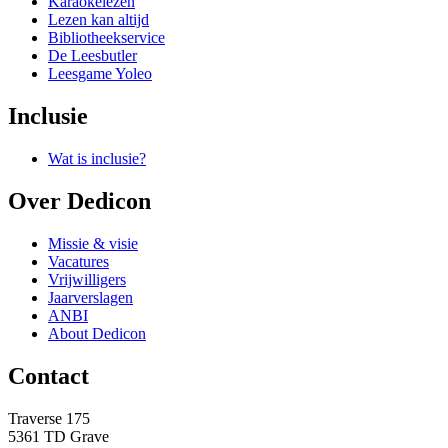
Karaokelezen
Lezen kan altijd
Bibliotheekservice
De Leesbutler
Leesgame Yoleo
Inclusie
Wat is inclusie?
Over Dedicon
Missie & visie
Vacatures
Vrijwilligers
Jaarverslagen
ANBI
About Dedicon
Contact
Traverse 175
5361 TD Grave