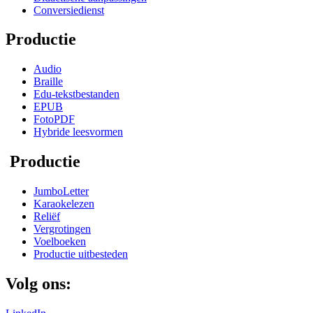
Conversiedienst
Productie
Audio
Braille
Edu-tekstbestanden
EPUB
FotoPDF
Hybride leesvormen
Productie
JumboLetter
Karaokelezen
Reliëf
Vergrotingen
Voelboeken
Productie uitbesteden
Volg ons: