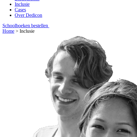
Inclusie
Cases
Over Dedicon
Schoolboeken bestellen
Home
>
Inclusie