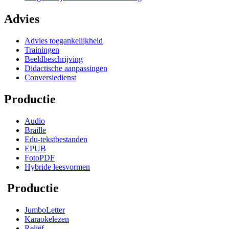
Advies
Advies toegankelijkheid
Trainingen
Beeldbeschrijving
Didactische aanpassingen
Conversiedienst
Productie
Audio
Braille
Edu-tekstbestanden
EPUB
FotoPDF
Hybride leesvormen
Productie
JumboLetter
Karaokelezen
Reliëf