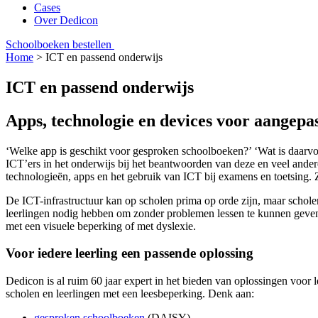
Cases
Over Dedicon
Schoolboeken bestellen
Home
>
ICT en passend onderwijs
ICT en passend onderwijs
Apps, technologie en devices voor aangepa
‘Welke app is geschikt voor gesproken schoolboeken?’ ‘Wat is daarvoor
ICT’ers in het onderwijs bij het beantwoorden van deze en veel ander
technologieën, apps en het gebruik van ICT bij examens en toetsing. Z
De ICT-infrastructuur kan op scholen prima op orde zijn, maar schole
leerlingen nodig hebben om zonder problemen lessen te kunnen geven en
met een visuele beperking of met dyslexie.
Voor iedere leerling een passende oplossing
Dedicon is al ruim 60 jaar expert in het bieden van oplossingen voor
scholen en leerlingen met een leesbeperking. Denk aan:
gesproken schoolboeken
(DAISY)