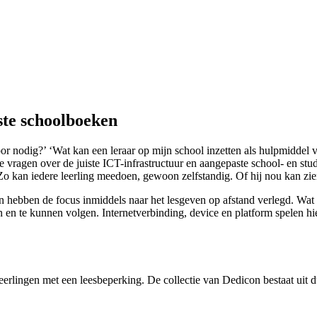
ste schoolboeken
 nodig?’ ‘Wat kan een leraar op mijn school inzetten als hulpmiddel vo
e vragen over de juiste ICT-infrastructuur en aangepaste school- en s
o kan iedere leerling meedoen, gewoon zelfstandig. Of hij nou kan zien
n hebben de focus inmiddels naar het lesgeven op afstand verlegd. Wat 
 te kunnen volgen. Internetverbinding, device en platform spelen hierb
 leerlingen met een leesbeperking. De collectie van Dedicon bestaat ui