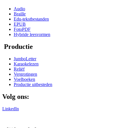
Audio
Braille
Edu-tekstbestanden
EPUB
FotoPDF
Hybride leesvormen
Productie
JumboLetter
Karaokelezen
Reliëf
Vergrotingen
Voelboeken
Productie uitbesteden
Volg ons:
LinkedIn