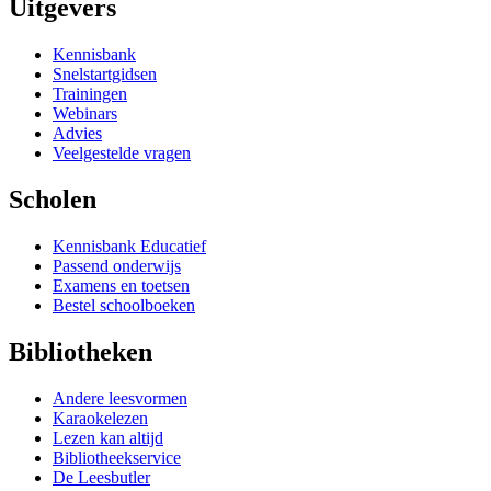
Uitgevers
Kennisbank
Snelstartgidsen
Trainingen
Webinars
Advies
Veelgestelde vragen
Scholen
Kennisbank Educatief
Passend onderwijs
Examens en toetsen
Bestel schoolboeken
Bibliotheken
Andere leesvormen
Karaokelezen
Lezen kan altijd
Bibliotheekservice
De Leesbutler