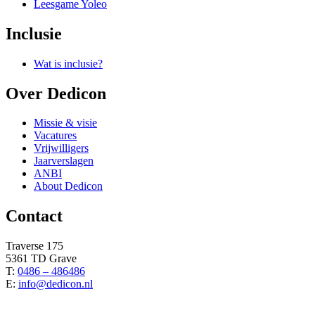
Leesgame Yoleo
Inclusie
Wat is inclusie?
Over Dedicon
Missie & visie
Vacatures
Vrijwilligers
Jaarverslagen
ANBI
About Dedicon
Contact
Traverse 175
5361 TD Grave
T:
0486 – 486486
E:
info@dedicon.nl