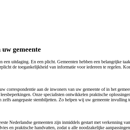
n uw gemeente
n een uitdaging. En een plicht. Gemeenten hebben een belangrijke taak
icht de toegankelijkheid van informatie voor iedereen te regelen. Kor
n uw correspondentie aan de inwoners van uw gemeente of in het gemee
leesbeperkingen. Onze specialisten ontwikkelen praktische oplossingen
 zelfs aangepaste stembiljetten. Zo helpen wij uw gemeente invulling 
ste Nederlandse gemeenten zijn inmiddels gestart met verkenning van d
 advies en praktische handvatten, zodat u alle noodzakelijke aanpassinge