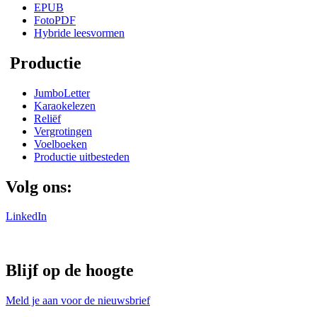
EPUB
FotoPDF
Hybride leesvormen
Productie
JumboLetter
Karaokelezen
Reliëf
Vergrotingen
Voelboeken
Productie uitbesteden
Volg ons:
LinkedIn
Blijf op de hoogte
Meld je aan voor de nieuwsbrief