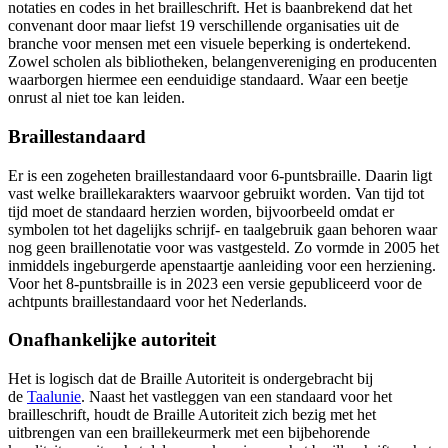
notaties en codes in het brailleschrift. Het is baanbrekend dat het
convenant door maar liefst 19 verschillende organisaties uit de
branche voor mensen met een visuele beperking is ondertekend.
Zowel scholen als bibliotheken, belangenvereniging en producenten
waarborgen hiermee een eenduidige standaard. Waar een beetje
onrust al niet toe kan leiden.
Braillestandaard
Er is een zogeheten braillestandaard voor 6-puntsbraille. Daarin ligt
vast welke braillekarakters waarvoor gebruikt worden. Van tijd tot
tijd moet de standaard herzien worden, bijvoorbeeld omdat er
symbolen tot het dagelijks schrijf- en taalgebruik gaan behoren waar
nog geen braillenotatie voor was vastgesteld. Zo vormde in 2005 het
inmiddels ingeburgerde apenstaartje aanleiding voor een herziening.
Voor het 8-puntsbraille is in 2023 een versie gepubliceerd voor de
achtpunts braillestandaard voor het Nederlands.
Onafhankelijke autoriteit
Het is logisch dat de Braille Autoriteit is ondergebracht bij
de
Taalunie
. Naast het vastleggen van een standaard voor het
brailleschrift, houdt de Braille Autoriteit zich bezig met het
uitbrengen van een braillekeurmerk met een bijbehorende