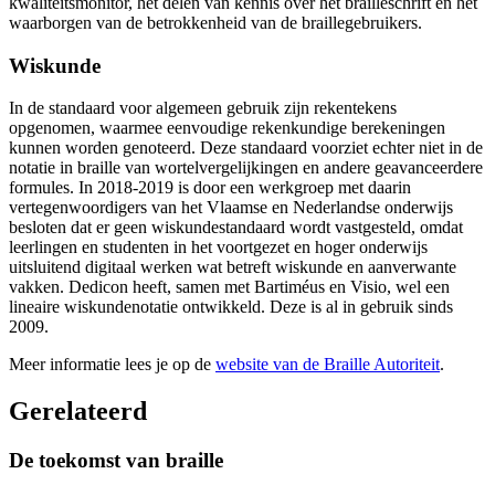
kwaliteitsmonitor, het delen van kennis over het brailleschrift en het
waarborgen van de betrokkenheid van de braillegebruikers.
Wiskunde
In de standaard voor algemeen gebruik zijn rekentekens
opgenomen, waarmee eenvoudige rekenkundige berekeningen
kunnen worden genoteerd. Deze standaard voorziet echter niet in de
notatie in braille van wortelvergelijkingen en andere geavanceerdere
formules. In 2018-2019 is door een werkgroep met daarin
vertegenwoordigers van het Vlaamse en Nederlandse onderwijs
besloten dat er geen wiskundestandaard wordt vastgesteld, omdat
leerlingen en studenten in het voortgezet en hoger onderwijs
uitsluitend digitaal werken wat betreft wiskunde en aanverwante
vakken. Dedicon heeft, samen met Bartiméus en Visio, wel een
lineaire wiskundenotatie ontwikkeld. Deze is al in gebruik sinds
2009.
Meer informatie lees je op de
website van de Braille Autoriteit
.
Gerelateerd
De toekomst van braille