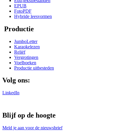
Edu-tekstbestanden
EPUB
FotoPDF
Hybride leesvormen
Productie
JumboLetter
Karaokelezen
Reliëf
Vergrotingen
Voelboeken
Productie uitbesteden
Volg ons:
LinkedIn
Blijf op de hoogte
Meld je aan voor de nieuwsbrief