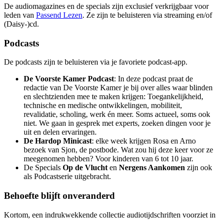
De audiomagazines en de specials zijn exclusief verkrijgbaar voor
leden van
Passend Lezen
. Ze zijn te beluisteren via streaming en/of
(Daisy-)cd.
Podcasts
De podcasts zijn te beluisteren via je favoriete podcast-app.
De Voorste Kamer Podcast
: In deze podcast praat de
redactie van De Voorste Kamer je bij over alles waar blinden
en slechtzienden mee te maken krijgen: Toegankelijkheid,
technische en medische ontwikkelingen, mobiliteit,
revalidatie, scholing, werk én meer. Soms actueel, soms ook
niet. We gaan in gesprek met experts, zoeken dingen voor je
uit en delen ervaringen.
De Hardop Minicast
: elke week krijgen Rosa en Arno
bezoek van Sjon, de postbode. Wat zou hij deze keer voor ze
meegenomen hebben? Voor kinderen van 6 tot 10 jaar.
De Specials
Op de Vlucht
en
Nergens Aankomen
zijn ook
als Podcastserie uitgebracht.
Behoefte blijft onveranderd
Kortom, een indrukwekkende collectie audiotijdschriften voorziet in