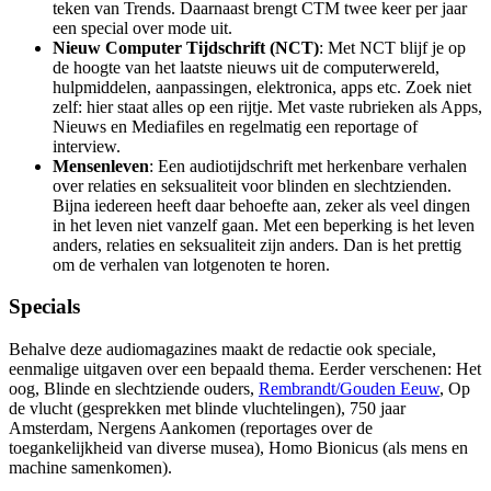
teken van Trends. Daarnaast brengt CTM twee keer per jaar
een special over mode uit.
Nieuw Computer Tijdschrift (NCT)
: Met NCT blijf je op
de hoogte van het laatste nieuws uit de computerwereld,
hulpmiddelen, aanpassingen, elektronica, apps etc. Zoek niet
zelf: hier staat alles op een rijtje. Met vaste rubrieken als Apps,
Nieuws en Mediafiles en regelmatig een reportage of
interview.
Mensenleven
: Een audiotijdschrift met herkenbare verhalen
over relaties en seksualiteit voor blinden en slechtzienden.
Bijna iedereen heeft daar behoefte aan, zeker als veel dingen
in het leven niet vanzelf gaan. Met een beperking is het leven
anders, relaties en seksualiteit zijn anders. Dan is het prettig
om de verhalen van lotgenoten te horen.
Specials
Behalve deze audiomagazines maakt de redactie ook speciale,
eenmalige uitgaven over een bepaald thema. Eerder verschenen: Het
oog, Blinde en slechtziende ouders,
Rembrandt/Gouden Eeuw
, Op
de vlucht (gesprekken met blinde vluchtelingen), 750 jaar
Amsterdam, Nergens Aankomen (reportages over de
toegankelijkheid van diverse musea), Homo Bionicus (als mens en
machine samenkomen).