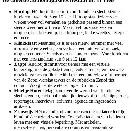
De collectie audiomagazines bestaat uit 11 titels
Hardop
: Hét luistertijdschrift voor blinde en slechtziende
kinderen tussen de 5 en 10 jaar. Hardop staat iedere vier
weken weer vol verhalen en gedichten passend binnen een
steeds weer nieuw thema. Maar heeft ook raadsels en
moppen, een boekentip, een hoorspel, leuke weetjes, recepten
en meer.
Klinkklaar
: Maandelijks is er een nieuw nummer met veel
informatie en weetjes, een verhaal, een interview, muziek,
moppen en meer. Steeds over een ander thema. Voor kinderen
met een leeshandicap van 9 t/m 12 jaar.
Zapp!
: Audiotijdschrift voor tieners met een visuele
beperking, met de gekste trends, leukste feitjes, en nieuwste
muziek, games en films. Altijd met een interview of reportage
van de Zapp!-verslaggevers en de rubrieken Zapp! tipt
cultuur, Vraag het de wetenschap en Column.
Moet je Horen
: Magazine over de wereld van blinden en
slechtzienden, met onafhankelijk nieuws, discussie, tips, trucs,
reportages, interviews, columns, agenda en ingezonden
artikelen.
Zienswijs
: Hét maandblad voor mensen die op latere leeftijd
blind of slechtziend worden. Over alle facetten van het leren
leven met een visuele beperking. Met artikelen,
nieuwsberichten, herkenbare columns en persoonlijke