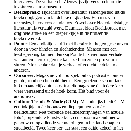
interviews. De verhalen in Zienswijs zijn verzameld om te
inspireren en te amuseren.
Beeldspraak
: Tijdschrift over literatuur, samengesteld uit de
boekenbijlagen van landelijke dagbladen. Een mix van
recensies, interviews en nieuws. Zowel over Nederlandstalige
literatuur als vertaald werk. Daarnaast biedt Beeldspraak met
originele artikelen een dieper kijkje in de bruisende
boekenwereld.
Pointe
: Een audiotijdschrift met literaire bijdragen geschreven
door en voor blinden en slechtzienden. Mensen met een
leesbeperking kunnen dankzij Pointe luisteren naar verhalen
van anderen en krijgen de kans zelf poëzie en proza in te
sturen. Niets leuker dan je verhaal of gedicht te delen met
anderen.
Oorsmeer
: Magazine vol hoorspel, radio, podcast en ander
geluid, rond een bepaald thema. Een groeiende schare fans
kijkt maandelijks uit naar dit audiomagazine dat iedere keer
weer verrassend uit de hoek komt. Hét blad voor de
audiofreak.
Cultuur Trends & Mode (CTM)
: Maandelijks biedt CTM
een inkijkje in de hoogte- en dieptepunten van de
beeldcultuur. Met treffende beeldbeschrijvingen van actuele
foto’s, bijzondere kunstwerken, een spraakmakend nieuw
gebouw en opvallende veranderingen in het landschap en
straatbeeld. Twee keer per jaar staat een editie geheel in het